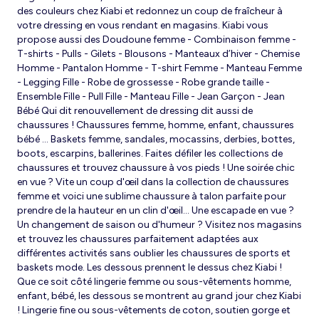
des couleurs chez Kiabi et redonnez un coup de fraîcheur à
votre dressing en vous rendant en magasins. Kiabi vous
propose aussi des Doudoune femme - Combinaison femme -
T-shirts - Pulls - Gilets - Blousons - Manteaux d’hiver - Chemise
Homme - Pantalon Homme - T-shirt Femme - Manteau Femme
- Legging Fille - Robe de grossesse - Robe grande taille -
Ensemble Fille - Pull Fille - Manteau Fille - Jean Garçon - Jean
Bébé Qui dit renouvellement de dressing dit aussi de
chaussures ! Chaussures femme, homme, enfant, chaussures
bébé … Baskets femme, sandales, mocassins, derbies, bottes,
boots, escarpins, ballerines. Faites défiler les collections de
chaussures et trouvez chaussure à vos pieds ! Une soirée chic
en vue ? Vite un coup d'œil dans la collection de chaussures
femme et voici une sublime chaussure à talon parfaite pour
prendre de la hauteur en un clin d'œil... Une escapade en vue ?
Un changement de saison ou d'humeur ? Visitez nos magasins
et trouvez les chaussures parfaitement adaptées aux
différentes activités sans oublier les chaussures de sports et
baskets mode. Les dessous prennent le dessus chez Kiabi !
Que ce soit côté lingerie femme ou sous-vêtements homme,
enfant, bébé, les dessous se montrent au grand jour chez Kiabi
! Lingerie fine ou sous-vêtements de coton, soutien gorge et