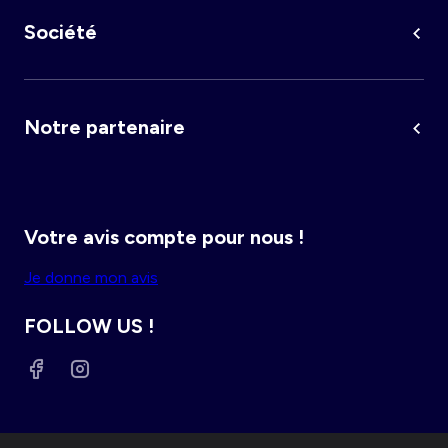
Femme du 34 au 48
Fille 0-36 mois
Société
Maternité
Grande taille femme
Notre partenaire
Votre avis compte pour nous !
Je donne mon avis
FOLLOW US !