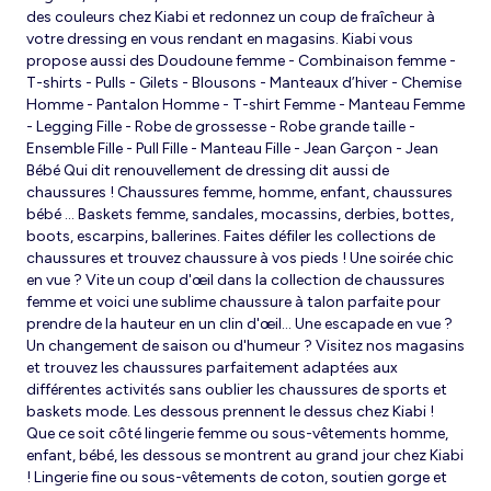
des couleurs chez Kiabi et redonnez un coup de fraîcheur à
votre dressing en vous rendant en magasins. Kiabi vous
propose aussi des Doudoune femme - Combinaison femme -
T-shirts - Pulls - Gilets - Blousons - Manteaux d’hiver - Chemise
Homme - Pantalon Homme - T-shirt Femme - Manteau Femme
- Legging Fille - Robe de grossesse - Robe grande taille -
Ensemble Fille - Pull Fille - Manteau Fille - Jean Garçon - Jean
Bébé Qui dit renouvellement de dressing dit aussi de
chaussures ! Chaussures femme, homme, enfant, chaussures
bébé … Baskets femme, sandales, mocassins, derbies, bottes,
boots, escarpins, ballerines. Faites défiler les collections de
chaussures et trouvez chaussure à vos pieds ! Une soirée chic
en vue ? Vite un coup d'œil dans la collection de chaussures
femme et voici une sublime chaussure à talon parfaite pour
prendre de la hauteur en un clin d'œil... Une escapade en vue ?
Un changement de saison ou d'humeur ? Visitez nos magasins
et trouvez les chaussures parfaitement adaptées aux
différentes activités sans oublier les chaussures de sports et
baskets mode. Les dessous prennent le dessus chez Kiabi !
Que ce soit côté lingerie femme ou sous-vêtements homme,
enfant, bébé, les dessous se montrent au grand jour chez Kiabi
! Lingerie fine ou sous-vêtements de coton, soutien gorge et