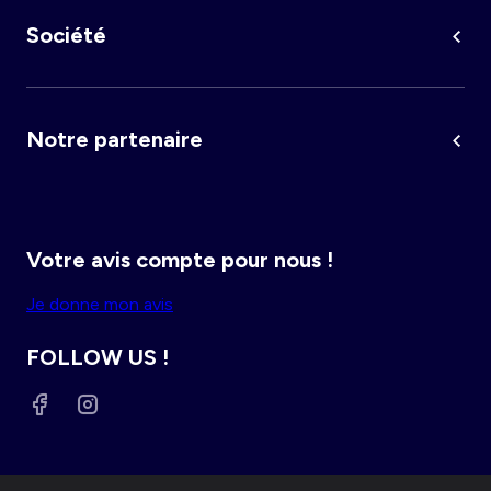
Femme du 34 au 48
Fille 0-36 mois
Société
Maternité
Grande taille femme
Notre partenaire
Votre avis compte pour nous !
Je donne mon avis
FOLLOW US !