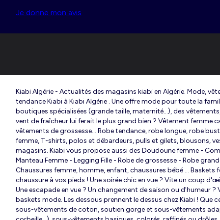
Femme du 34 au 48
Fille 0-36 mois
Je donne mon avis
Maternité
Grande taille femme
Kiabi Algérie - Actualités des magasins kiabi en Algérie. Mode, v
tendance Kiabi à Kiabi Algérie . Une offre mode pour toute la famil
boutiques spécialisées (grande taille, maternité...), des vêtement
vent de fraîcheur lui ferait le plus grand bien ? Vêtement femme
vêtements de grossesse... Robe tendance, robe longue, robe busti
femme, T-shirts, polos et débardeurs, pulls et gilets, blousons, 
magasins. Kiabi vous propose aussi des Doudoune femme - Combi
Manteau Femme - Legging Fille - Robe de grossesse - Robe grande tai
Chaussures femme, homme, enfant, chaussures bébé … Baskets femme
chaussure à vos pieds ! Une soirée chic en vue ? Vite un coup d'œi
Une escapade en vue ? Un changement de saison ou d'humeur ? Vis
baskets mode. Les dessous prennent le dessus chez Kiabi ! Que ce
sous-vêtements de coton, soutien gorge et sous-vêtements adapté
corbeille...), sous-vêtements basiques, colorés, raffinés ou drôles,