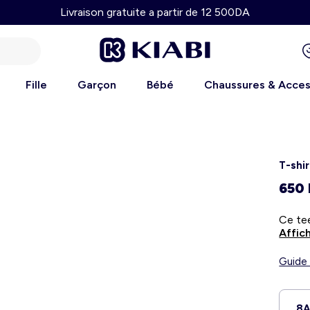
Livraison gratuite a partir de 12 500DA
Fille
Garçon
Bébé
Chaussures & Acces
T-shi
650
Affich
Guide 
8