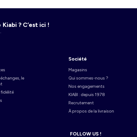
Kiabi ? C’est ici !
.
Société
ces
Magasins
s échanges, le
Qui sommes-nous ?
t
Nos engagements
idélité
KIABI : depuis 1978
es
Recrutement
À propos de la livraison
FOLLOW US !