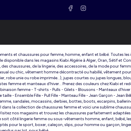
êtements et chaussures pour femme, homme, enfant et bébé. Toutes les in
le disponible dans les magasins Kiabi Algérie à Alger, Oran, Sétif et Co
s, des chaussures, de la lingerie, des accessoires, de la mode pour fem
 casual ou chic, vêtement homme décontracté ou habillé, vêtement pour 
er, robe unie ou robe imprimée…), jupes courtes ou jupes longues, blou
vestes femme et manteaux d’hiver... Prenez des couleurs chez Kiabi et r
naison femme - T-shirts - Pulls - Gilets - Blousons - Manteaux d’hi
lle - Ensemble Fille - Pull Fille - Manteau Fille - Jean Garçon - Jean B
, sandales, mocassins, derbies, bottes, boots, escarpins, ballerines.
l dans la collection de chaussures femme et voici une sublime chaussure 
itez nos magasins et trouvez les chaussures parfaitement adaptées aux
 soit côté lingerie femme ou sous-vêtements homme, enfant, bébé, les 
s pour le sport, boxer, caleçon, slips, pour homme ou garçon, lingeri
 vendus par lot, pour bébé...