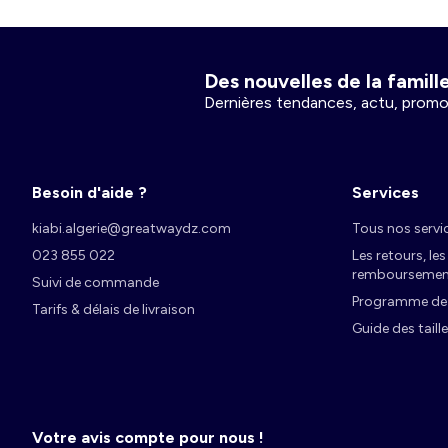
Veste, blazer
Accessoires
Sport
Pyjama
Chaussettes, collants
Outlet
Des nouvelles de la famille 
Combinaison, salopette
Sous-vêtements
Accessoires
Chaussures, chaussons
Chaussures, chaussons
Dernières tendances, actu, promo
Nos services
Manteau, blouson, doudoune
Chaussettes
Collants, chaussettes
Garçon 3-12 ans
Manteau, veste, doudoune
Programme de fidélité
Peignoir, robe de chambre
Chaussures
Chaussures, chaussons
Accessoires
Qui sommes-nous ?
Besoin d'aide ?
Services
kiabi.algerie@greatwaydz.com
Tous nos servi
Sport
Sport
Fille 3-12 ans
Chambre, bain
023 855 022
Les retours, le
remboursemen
Suivi de commande
Vêtements de grossesse
Homme du S au XXL
Prématuré
Programme de f
Tarifs & délais de livraison
Mon compte
Guide des taill
S'identifier / s'inscrire
Accessoires
Grande taille homme
Puériculture
Collants, chaussettes
Garçon 0-36 mois
Votre avis compte pour nous !