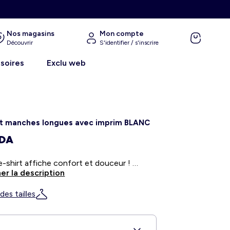
Nos magasins
Mon compte
Découvrir
S'identifier / s'inscrire
soires
Exclu web
rt manches longues avec imprim BLANC
 DA
Ce tee-shirt affiche confort et douceur ! - T-shirt en jersey - Col rond - Manches longues - Imprimé fantaisie all-over
er la description
des tailles
A