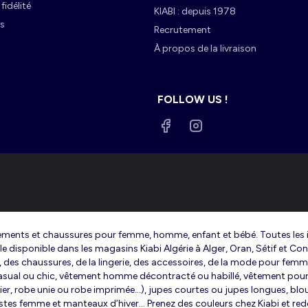
idélité
KIABI : depuis 1978
es
Recrutement
À propos de la livraison
FOLLOW US !
êtements et chaussures pour femme, homme, enfant et bébé. Toutes les in
le disponible dans les magasins Kiabi Algérie à Alger, Oran, Sétif et Co
s, des chaussures, de la lingerie, des accessoires, de la mode pour fem
 casual ou chic, vêtement homme décontracté ou habillé, vêtement pour 
er, robe unie ou robe imprimée…), jupes courtes ou jupes longues, blou
vestes femme et manteaux d’hiver... Prenez des couleurs chez Kiabi et r