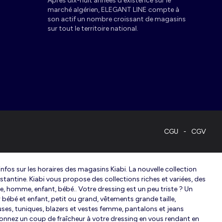
Après dix-huit années d’existence sur le
marché algérien, ELEGANT LINE compte à
son actif un nombre croissant de magasins
sur tout le territoire national.
CGU
CGV
fos sur les horaires des magasins Kiabi. La nouvelle collection
nstantine. Kiabi vous propose des collections riches et variées, des
me, homme, enfant, bébé.. Votre dressing est un peu triste ? Un
bébé et enfant, petit ou grand, vêtements grande taille,
ses, tuniques, blazers et vestes femme, pantalons et jeans
edonnez un coup de fraîcheur à votre dressing en vous rendant en