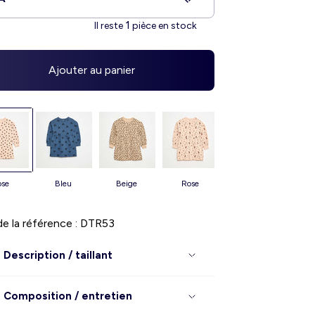
1
Il reste
pièce en stock
Ajouter au panier
rose
bleu
beige
rose
jaune
e la référence : DTR53
Description / taillant
Composition / entretien