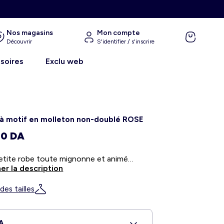
Nos magasins
Mon compte
Découvrir
S'identifier / s'inscrire
soires
Exclu web
à motif en molleton non-doublé ROSE
00 DA
Une petite robe toute mignonne et animée que votre enfant va adorer ! - Robe à motif en molleton - Contient du coton - Manches longues - Motif all-over
er la description
des tailles
A