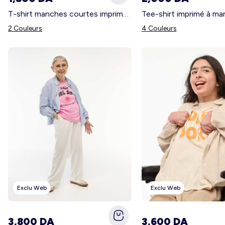
Femme du 34 au 48
Fille 0-36 mois
T-shirt manches courtes imprimé - So Easy ROUGE
2 Couleurs
4 Couleurs
Maternité
Grande taille femme
Exclu Web
Exclu Web
3,800 DA
3,600 DA