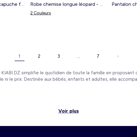
Parka déperlante avec capuche fourrée - So Easy BLEU
Robe chemise longue léopard - So Easy LéOPARD
Pantalon c
2 Couleurs
1
2
3
…
7
de KIABI.DZ simplifie le quotidien de toute la famille en proposant
tyle ni le prix. Destinée aux bébés, enfants et adultes, elle acc
Voir plus