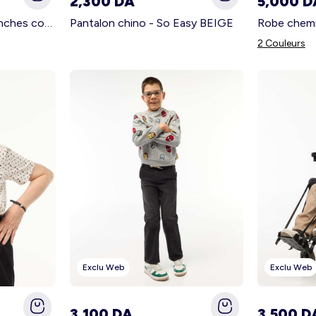
2,300 DA
5,000 D
Tee-shirt imprimé à manches courtes - So Easy BLANC
Pantalon chino - So Easy BEIGE
2 Couleurs
Exclu Web
Exclu Web
3,100 DA
3,500 D