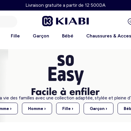
Livraison gratuite a partir de 12 500DA
Fille
Garçon
Bébé
Chaussures & Acces
 la vie des familles avec une collection adaptée, stylée et pleine d
mme ›
Homme ›
Fille ›
Garçon ›
Béb