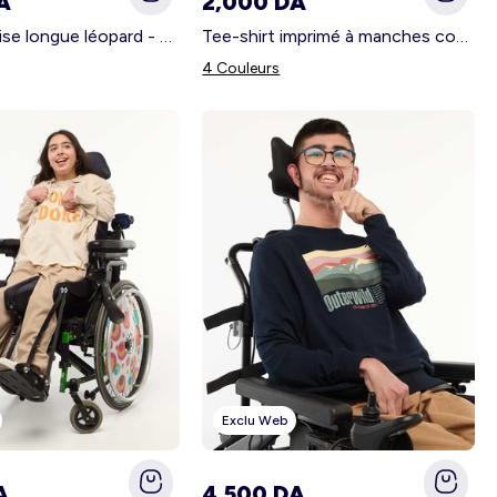
A
2,000 DA
Robe chemise longue léopard - So Easy BLEU
Tee-shirt imprimé à manches courtes - So Easy BLANC
4 Couleurs
Exclu Web
A
4,500 DA