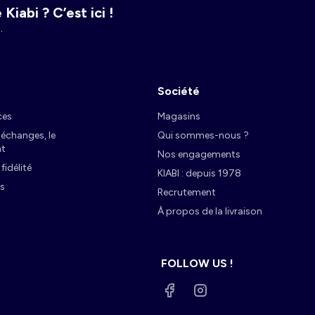
Kiabi ? C’est ici !
.
Société
ces
Magasins
s échanges, le
Qui sommes-nous ?
t
Nos engagements
idélité
KIABI : depuis 1978
es
Recrutement
À propos de la livraison
FOLLOW US !