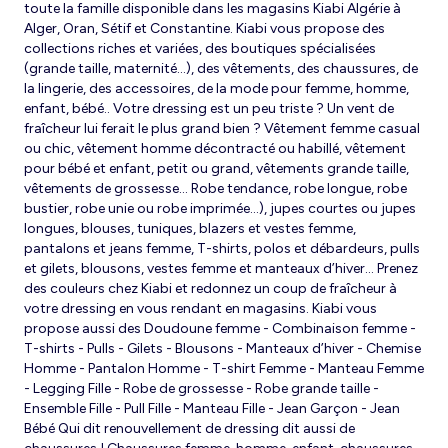
toute la famille disponible dans les magasins Kiabi Algérie à
Alger, Oran, Sétif et Constantine. Kiabi vous propose des
collections riches et variées, des boutiques spécialisées
(grande taille, maternité...), des vêtements, des chaussures, de
la lingerie, des accessoires, de la mode pour femme, homme,
enfant, bébé.. Votre dressing est un peu triste ? Un vent de
fraîcheur lui ferait le plus grand bien ? Vêtement femme casual
ou chic, vêtement homme décontracté ou habillé, vêtement
pour bébé et enfant, petit ou grand, vêtements grande taille,
vêtements de grossesse... Robe tendance, robe longue, robe
bustier, robe unie ou robe imprimée…), jupes courtes ou jupes
longues, blouses, tuniques, blazers et vestes femme,
pantalons et jeans femme, T-shirts, polos et débardeurs, pulls
et gilets, blousons, vestes femme et manteaux d’hiver... Prenez
des couleurs chez Kiabi et redonnez un coup de fraîcheur à
votre dressing en vous rendant en magasins. Kiabi vous
propose aussi des Doudoune femme - Combinaison femme -
T-shirts - Pulls - Gilets - Blousons - Manteaux d’hiver - Chemise
Homme - Pantalon Homme - T-shirt Femme - Manteau Femme
- Legging Fille - Robe de grossesse - Robe grande taille -
Ensemble Fille - Pull Fille - Manteau Fille - Jean Garçon - Jean
Bébé Qui dit renouvellement de dressing dit aussi de