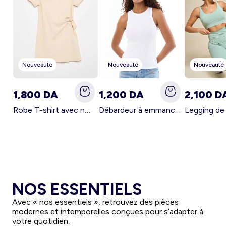
Femme du 34 au 48
Fille 0-36 mois
Maternité
Grande taille femme
Nouveauté
Nouveauté
Nouveauté
1,800 DA
1,200 DA
2,100 D
Robe T-shirt avec nœud sur le côté BEIGE
Débardeur à emmanchures américaines BLANC
NOS ESSENTIELS
Avec « nos essentiels », retrouvez des pièces
modernes et intemporelles conçues pour s’adapter à
votre quotidien.