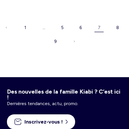
1
…
5
6
7
8
9
Des nouvelles de la famille Kiabi ? C’est ici
!
Dernières tendances, actu, promo.
Inscrivez-vous !