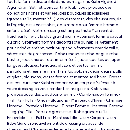
toute la famille disponible dans les magasins Kiabi Algérie à
Alger, Oran, Sétif et Constantine. Kiabi vous propose des
collections riches et variées, des boutiques spécialisées
(grande taille, maternité...), des vêtements, des chaussures, de
la lingerie, des accessoires, de la mode pour femme, homme,
enfant, bébé.. Votre dressing est un peu triste ? Un vent de
fraîcheur lui ferait le plus grand bien ? Vêtement femme casual
ou chic, vêtement homme décontracté ou habillé, vêtement
pour bébé et enfant, petit ou grand, vêtements grande taille,
vêtements de grossesse... Robe tendance, robe longue, robe
bustier, robe unie ou robe imprimée…), jupes courtes ou jupes
longues, blouses, tuniques, blazers et vestes femme,
pantalons et jeans femme, T-shirts, polos et débardeurs, pulls
et gilets, blousons, vestes femme et manteaux d’hiver... Prenez
des couleurs chez Kiabi et redonnez un coup de fraîcheur à
votre dressing en vous rendant en magasins. Kiabi vous
propose aussi des Doudoune femme - Combinaison femme -
T-shirts - Pulls - Gilets - Blousons - Manteaux d’hiver - Chemise
Homme - Pantalon Homme - T-shirt Femme - Manteau Femme
- Legging Fille - Robe de grossesse - Robe grande taille -
Ensemble Fille - Pull Fille - Manteau Fille - Jean Garçon - Jean
Bébé Qui dit renouvellement de dressing dit aussi de
chaussures ! Chaussures femme, homme, enfant, chaussures