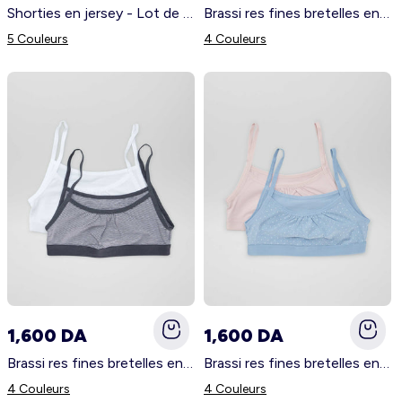
Femme du 34 au 48
Fille 0-36 mois
Shorties en jersey - Lot de 3 Gris/blanc/bleu
Brassi res fines bretelles en jersey - Lot de 2 Blanc/beige
5 Couleurs
4 Couleurs
Maternité
Grande taille femme
1,600 DA
1,600 DA
Brassi res fines bretelles en jersey - Lot de 2 Blanc/anthracite
Brassi res fines bretelles en jersey - Lot de 2 Bleu/rose
4 Couleurs
4 Couleurs