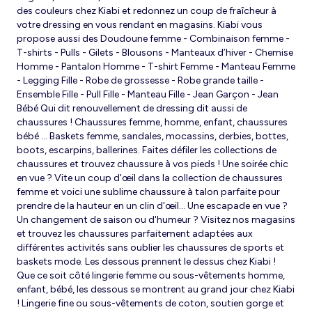
des couleurs chez Kiabi et redonnez un coup de fraîcheur à
votre dressing en vous rendant en magasins. Kiabi vous
propose aussi des Doudoune femme - Combinaison femme -
T-shirts - Pulls - Gilets - Blousons - Manteaux d’hiver - Chemise
Homme - Pantalon Homme - T-shirt Femme - Manteau Femme
- Legging Fille - Robe de grossesse - Robe grande taille -
Ensemble Fille - Pull Fille - Manteau Fille - Jean Garçon - Jean
Bébé Qui dit renouvellement de dressing dit aussi de
chaussures ! Chaussures femme, homme, enfant, chaussures
bébé … Baskets femme, sandales, mocassins, derbies, bottes,
boots, escarpins, ballerines. Faites défiler les collections de
chaussures et trouvez chaussure à vos pieds ! Une soirée chic
en vue ? Vite un coup d'œil dans la collection de chaussures
femme et voici une sublime chaussure à talon parfaite pour
prendre de la hauteur en un clin d'œil... Une escapade en vue ?
Un changement de saison ou d'humeur ? Visitez nos magasins
et trouvez les chaussures parfaitement adaptées aux
différentes activités sans oublier les chaussures de sports et
baskets mode. Les dessous prennent le dessus chez Kiabi !
Que ce soit côté lingerie femme ou sous-vêtements homme,
enfant, bébé, les dessous se montrent au grand jour chez Kiabi
! Lingerie fine ou sous-vêtements de coton, soutien gorge et