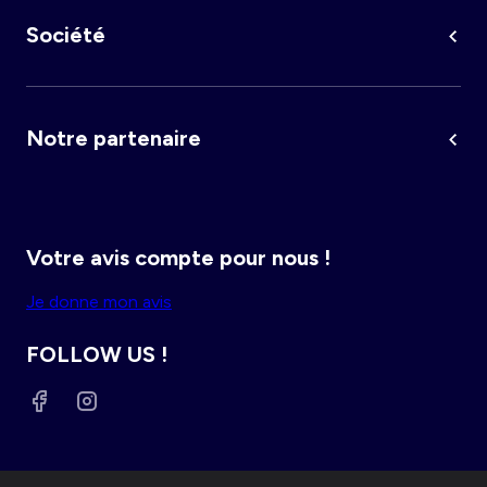
Femme du 34 au 48
Fille 0-36 mois
Société
Maternité
Grande taille femme
Notre partenaire
Votre avis compte pour nous !
Je donne mon avis
FOLLOW US !